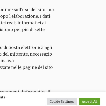
onime sull’uso del sito, per
o l’elaborazione. I dati
ici reati informatici ai
sistono per più di sette
o di posta elettronica agli
zo del mittente, necessario
missiva.
zate nelle pagine del sito
ornamenti informativi, il
its.
sono essere trattati dati
Cookie Settings
Accept All
 il consenso degli