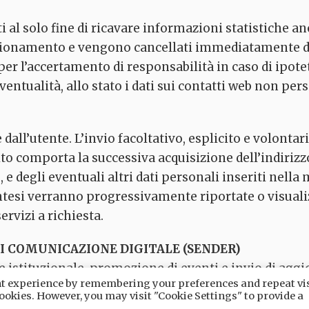
i al solo fine di ricavare informazioni statistiche an
nzionamento e vengono cancellati immediatamente dop
per l’accertamento di responsabilità in caso di ipotet
ventualità, allo stato i dati sui contatti web non per
dall’utente. L’invio facoltativo, esplicito e volontari
sito comporta la successiva acquisizione dell’indiriz
 e degli eventuali altri dati personali inseriti nella 
ntesi verranno progressivamente riportate o visualiz
ervizi a richiesta.
I COMUNICAZIONE DIGITALE (SENDER)
e istituzionale, promozione di eventi e invio di aggi
ant experience by remembering your preferences and repeat vis
anche la piattaforma Sender, attraverso la quale pos
 cookies. However, you may visit "Cookie Settings" to provide a
indirizzi e-mail e/o numeri di telefono) raccolti con