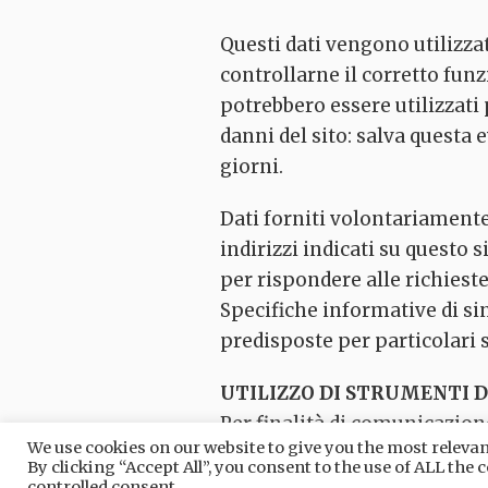
Questi dati vengono utilizzat
controllarne il corretto fu
potrebbero essere utilizzati 
danni del sito: salva questa e
giorni.
Dati forniti volontariamente 
indirizzi indicati su questo 
per rispondere alle richieste,
Specifiche informative di si
predisposte per particolari s
UTILIZZO DI STRUMENTI D
Per finalità di comunicazion
We use cookies on our website to give you the most relev
Comune di Quarrata utilizza 
By clicking “Accept All”, you consent to the use of ALL the
personali degli utenti (come 
controlled consent.