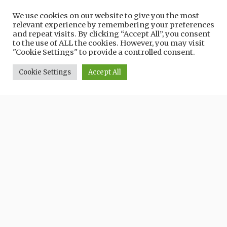
We use cookies on our website to give you the most
relevant experience by remembering your preferences
and repeat visits. By clicking “Accept All”, you consent
to the use of ALL the cookies. However, you may visit
Torrente Furba
"Cookie Settings" to provide a controlled consent.
Cookie Settings
Accept All
PORTALE TURISTICO UFFICIALE
DEL COMUNE DI QUARRATA