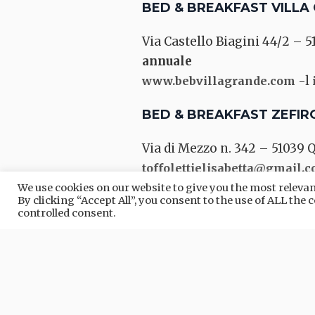
BED & BREAKFAST VILLA
Via Castello Biagini 44/2 – 51
annuale
-l
www.bebvillagrande.com
BED & BREAKFAST ZEFIR
Via di Mezzo n. 342 – 51039 Q
toffolettielisabetta@gmail.
We use cookies on our website to give you the most relev
Dove dormire: scopri tutte
By clicking “Accept All”, you consent to the use of ALL the
controlled consent.