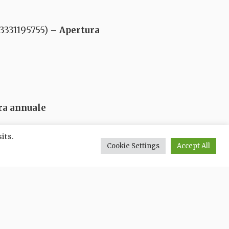
. 3331195755) –
Apertura
ra annuale
its.
Cookie Settings
Accept All