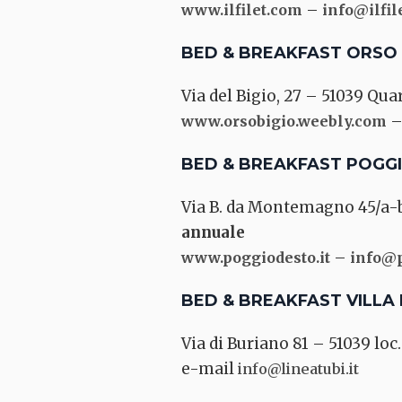
–
www.ilfilet.com
info@ilfil
BED & BREAKFAST ORSO 
Via del Bigio, 27 – 51039 Qua
www.orsobigio.weebly.com
BED & BREAKFAST POGG
Via B. da Montemagno 45/a-b
annuale
–
www.poggiodesto.it
info@p
BED & BREAKFAST VILLA 
Via di Buriano 81 – 51039 loc
e-mail
info@lineatubi.it