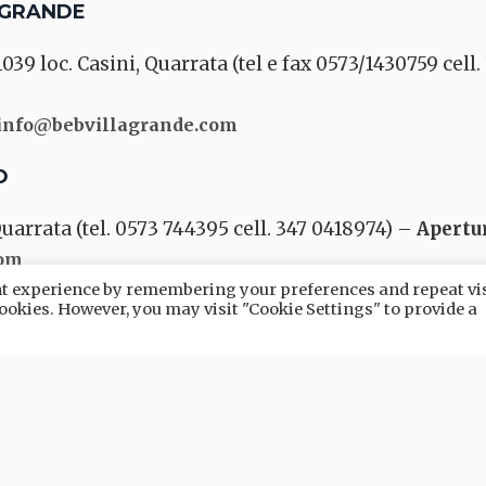
 GRANDE
039 loc. Casini, Quarrata (tel e fax 0573/1430759 cell
info@bebvillagrande.com
O
uarrata (tel. 0573 744395 cell. 347 0418974) –
Apertu
com
ant experience by remembering your preferences and repeat vis
 le tipologie di alloggi
 cookies. However, you may visit "Cookie Settings" to provide a