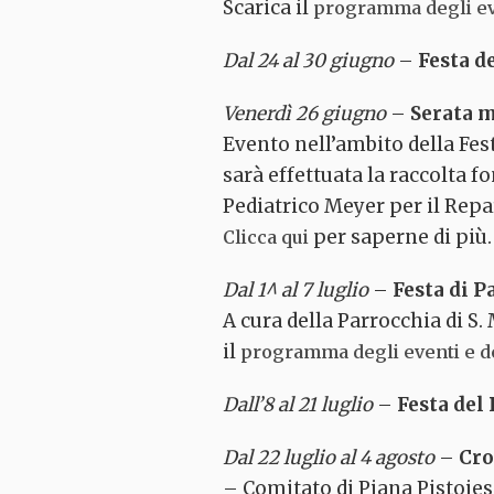
Scarica il
programma degli even
Dal 24 al 30 giugno
–
Festa d
Venerdì 26 giugno
–
Serata m
Evento nell’ambito della Fest
sarà effettuata la raccolta f
Pediatrico Meyer per il Rep
per saperne di più.
Clicca qui
Dal 1^ al 7 luglio
–
Festa di P
A cura della Parrocchia di S.
il
programma degli eventi e dei
Dall’8 al 21 luglio
–
Festa del
Dal 22 luglio al 4 agosto
–
Cro
– Comitato di Piana Pistoiese