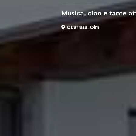
Musica, cibo e tante att
Quarrata
Olmi