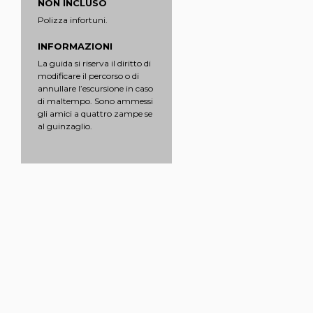
NON INCLUSO
Polizza infortuni.
INFORMAZIONI
La guida si riserva il diritto di
modificare il percorso o di
annullare l’escursione in caso
di maltempo. Sono ammessi
gli amici a quattro zampe se
al guinzaglio.