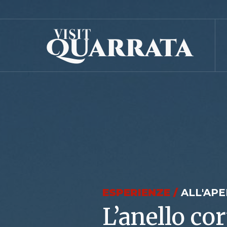
ESPERIENZE /
ALL'AP
L’anello co