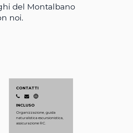
orghi del Montalbano
n noi.
CONTATTI
INCLUSO
Organizzazione, guida
naturalistica escursionistica,
assicurazione RC.