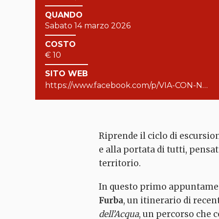
QUANDO
Sabato 14 marzo 2026
COSTO
€ 10
SITO WEB
https://www.facebook.com/p/VIA-CON-NOI-guide-escursionistiche-toscane-61553708527047/?locale=it_IT
Riprende il ciclo di escursio
e alla portata di tutti, pensa
territorio.
In questo primo appuntament
Furba
, un itinerario di rece
dell’Acqua
, un percorso che c