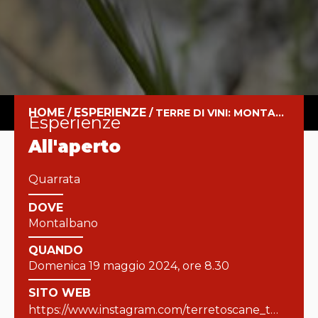
HOME
ESPERIENZE
/
/
TERRE DI VINI: MONTALBANO DA SCOPRIRE
esperienze
All'aperto
Quarrata
DOVE
Montalbano
QUANDO
Domenica 19 maggio 2024, ore 8.30
SITO WEB
https://www.instagram.com/terretoscane_trekking/?igsh=MWJtYWg1cDJtbWVnaQ%3D%3D&utm_source=qr