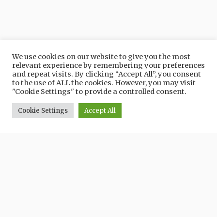
We use cookies on our website to give you the most
relevant experience by remembering your preferences
CONTATTI
and repeat visits. By clicking “Accept All”, you consent
to the use of ALL the cookies. However, you may visit
"Cookie Settings" to provide a controlled consent.
INCLUSO
Organizzazione e guida ambientale escursionistica.
Cookie Settings
Accept All
NON INCLUSO
Pranzo al sacco.
INFORMAZIONI
La guida si riserva di non far partecipare all’ escursione chi
sprovvisto di equipaggiamento idoneo o di annullare
l’escursione in caso di maltempo.
Prenotazione
obbligatoria
entro il 17 maggio.