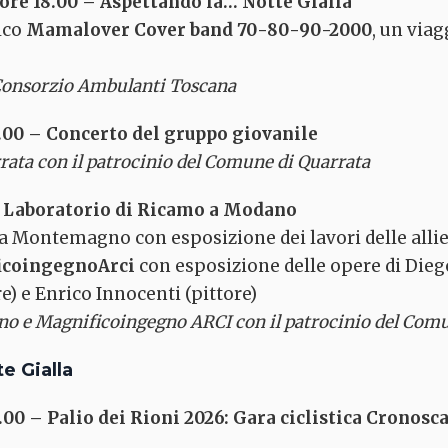
ore 18.00 –
Aspettando la… Notte Gialla
lco
Mamalover Cover band 70-80-90-2000
, un viag
Consorzio Ambulanti Toscana
.00 – Concerto del gruppo giovanile
rrata con il patrocinio del Comune di Quarrata
 – Laboratorio di Ricamo a Modano
da Montemagno con esposizione dei lavori delle allie
icoingegnoArci
con esposizione delle opere di Diego
e) e Enrico Innocenti (pittore)
 e Magnificoingegno ARCI con il patrocinio del Comu
e Gialla
.00 –
Palio dei Rioni 2026: Gara ciclistica Cronos