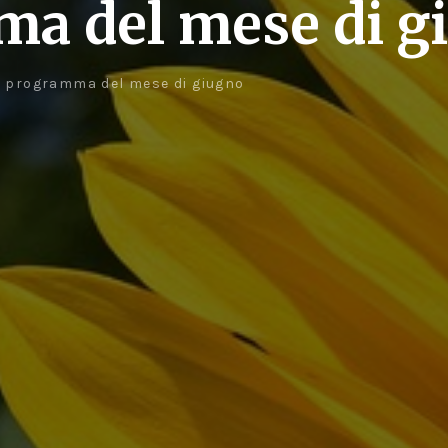
a del mese di g
: programma del mese di giugno