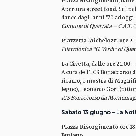
Piazza Risorgimento, dalle 
Apertura
street food.
Sul pa
dance dagli anni ‘70 ad oggi.
Comune di Quarrata – C.A.T. 
Piazzetta Michelozzi ore 21
Filarmonica “G. Verdi” di Qua
La Civetta, dalle ore 21.00
A cura dell’ ICS Bonaccorso 
ricamo, e
mostra di Magnif
legno), Leonardo Gori (pittor
ICS Bonaccorso da Montemagno
Sabato 13 giugno – La Nott
Piazza Risorgimento ore 18
Buriano