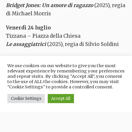
Bridget Jones: Un amore di ragazzo
(2025), regia
di Michael Morris
Venerdì 24 luglio
Tizzana – Piazza della Chiesa
Le assaggiatrici
(2025), regia di Silvio Soldini
Giovedì 30 luglio
We use cookies on our website to give you the most
Villa Medicea La Magia
relevant experience by remembering your preferences
C’è ancora domani
(2023), regia di Paola
and repeat visits. By clicking “Accept All”, you consent
to the use of ALL the cookies. However, you may visit
Cortellesi
"Cookie Settings" to provide a controlled consent.
Venerdì 31 luglio
Cookie Settings
Accept All
Catena – Piazza della Chiesa
Il gladiatore II
(2025), regia di Ridley Scott