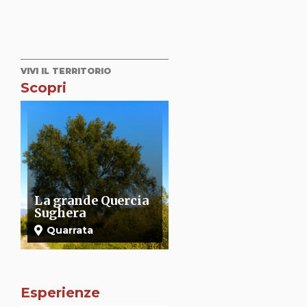
VIVI IL TERRITORIO
Scopri
Chiesa di Santo
Propositura di
Stefano di
Santa Maria
Campiglio
Assunta
Quarrata
Quarrata
Esperienze