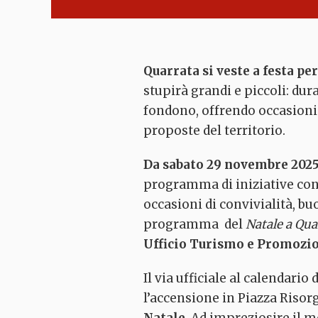
Quarrata
si veste a festa per
stupirà grandi e piccoli: dura
fondono, offrendo occasioni p
proposte del territorio.
Da sabato 29 novembre 2025
programma di iniziative con 
Area naturale
occasioni di convivialità, bu
protetta La
Querciola
programma del
Natale a Qua
Quarrata
Ufficio Turismo e Promozio
Il via ufficiale al calendario 
l’accensione in Piazza Risor