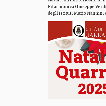
Natale
. Ad impreziosire il 
Filarmonica Giuseppe Verd
degli Istituti Mario Nannin