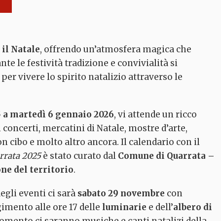
 il Natale
, offrendo un’atmosfera magica che
nte le festività tradizione e convivialità si
er vivere lo spirito natalizio attraverso le
 a martedì 6 gennaio 2026
, vi attende un ricco
concerti, mercatini di Natale, mostre d’arte,
on cibo e molto altro ancora. Il calendario con il
La grande Quercia
Casa di Zela
Sughera
rrata 2025
è stato curato dal
Comune di Quarrata –
Quarrata
Quarrata
ne del territorio
.
degli eventi ci sarà
sabato 29 novembre
con
gimento alle ore 17 delle
luminarie
e dell’
albero di