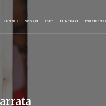
LUOGHI
SCOPRI
IDEE
ITINERARI
ESPERIENZ
arrata