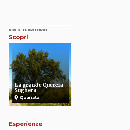
VIVI IL TERRITORIO
Scopri
Chiesa di Santo
Propositura di
Stefano di
Santa Maria
Campiglio
Assunta
Quarrata
Quarrata
Esperienze