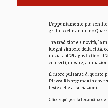
L’appuntamento più sentito d
gratuito che animano Quarrat
Tra tradizione e novità, la 
luoghi simbolo della città, c
iniziata il
25 agosto
fino
al 
concerti, mostre, animazioni
Area naturale
protetta La
Il cuore pulsante di questo 
Querciola
Piazza Risorgimento
dove s
Quarrata
feste delle associazioni.
Clicca qui per la locandina d