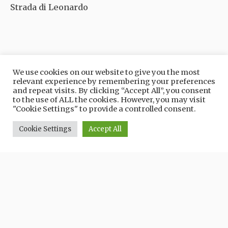
Strada di Leonardo
We use cookies on our website to give you the most
VIVI IL TERRITORIO
relevant experience by remembering your preferences
Scopri
and repeat visits. By clicking “Accept All”, you consent
to the use of ALL the cookies. However, you may visit
"Cookie Settings" to provide a controlled consent.
Cookie Settings
Accept All